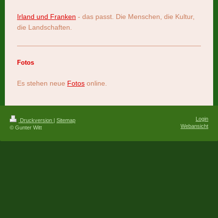
Irland und Franken
- das passt. Die Menschen, die Kultur,
die Landschaften.
Fotos
Es stehen neue
Fotos
online.
Login
Druckversion
|
Sitemap
Webansicht
© Gunter Witt